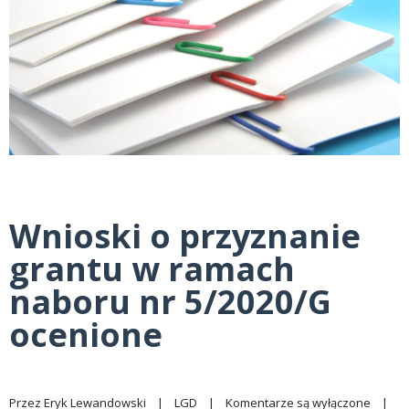
Wnioski o przyznanie
grantu w ramach
naboru nr 5/2020/G
ocenione
Przez 
Eryk Lewandowski
|
LGD
|
Komentarze są wyłączone
|