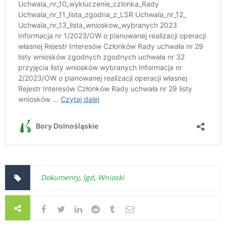
Dokumenty
,
lgd
,
Wnioski