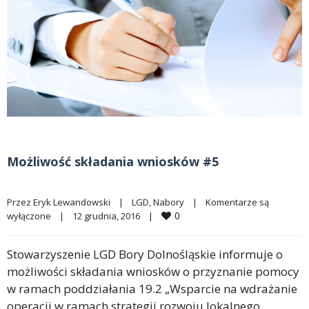
Możliwość składania wniosków #5
Przez 
Eryk Lewandowski
|
LGD
, 
Nabory
|
Komentarze są 
0
wyłączone
|
12 grudnia, 2016    
|
Stowarzyszenie LGD Bory Dolnośląskie informuje o
możliwości składania wniosków o przyznanie pomocy
w ramach poddziałania 19.2 „Wsparcie na wdrażanie
operacji w ramach strategii rozwoju lokalnego