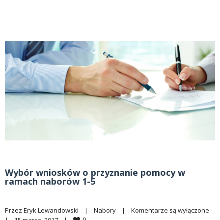
Wybór wniosków o przyznanie pomocy w
ramach naborów 1-5
Przez 
Eryk Lewandowski
|
Nabory
|
Komentarze są wyłączone
0
|
15 marca, 2017    
|