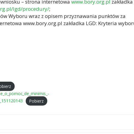
 wniosku – strona internetowa
www.bory.org.pl
zakładka
org.pl/lgd/procedury/
;
riów Wyboru wraz z opisem przyznawania punktów za
nternetowa www.bory.org.pl zakładka LGD: Kryteria wybor
obierz
sie_o_pomoc_de_minimis_-
a_151120143
Pobierz