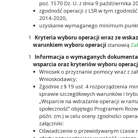
poz. 1570 Dz. U. z dnia 9 października 2
zgodność operacji z LSR w tym zgodnoś
2014-2020,
uzyskanie wymaganego minimum punktow
Kryteria wyboru operacji wraz ze wskaz
warunkiem wyboru operacji
stanowią
Za
Informacja o wymaganych dokumentach
wsparcia oraz kryteriów wyboru operacj
Wniosek o przyznanie pomocy wraz z z
Wnioskodawcy;
Zgodnie z § 19 ust. 4 rozporządzenia min
sprawie szczegółowych warunków i tryb
„Wsparcie na wdrażanie operacji w rama
społeczność” objętego Programem Rozwoj
późn. zm.) w celu oceny zgodności opera
załączniki:
Oświadczenie o przewidywanym czasie real