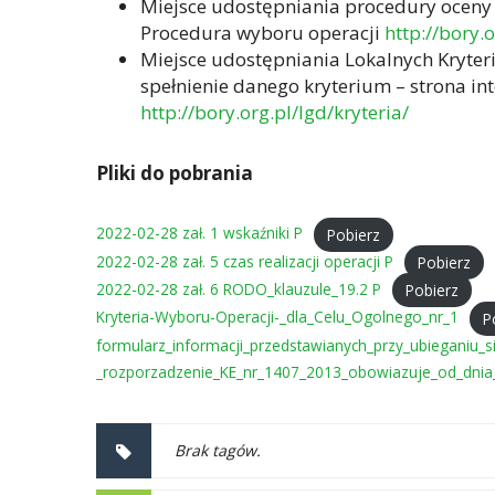
Miejsce udostępniania procedury oceny
Procedura wyboru operacji
http://bory.
Miejsce udostępniania Lokalnych Kryte
spełnienie danego kryterium – strona i
http://bory.org.pl/lgd/kryteria/
Pliki do pobrania
2022-02-28 zał. 1 wskaźniki P
Pobierz
2022-02-28 zał. 5 czas realizacji operacji P
Pobierz
2022-02-28 zał. 6 RODO_klauzule_19.2 P
Pobierz
Kryteria-Wyboru-Operacji-_dla_Celu_Ogolnego_nr_1
P
formularz_informacji_przedstawianych_przy_ubieganiu_
_rozporzadzenie_KE_nr_1407_2013_obowiazuje_od_dni
Brak tagów.