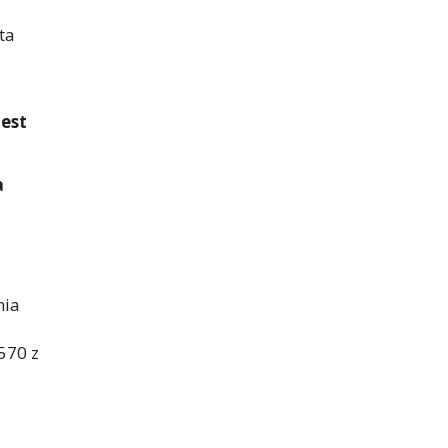
ta
jest
a
nia
570 z