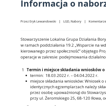
Informacja o naborz
Przez 
Eryk Lewandowski
|
LGD
, 
Nabory
|
Komentarze
Stowarzyszenie Lokalna Grupa Działania Bor
w ramach poddziałania 19.2 „Wsparcie na wdr
kierowanego przez społeczność” objętego P
operacje w zakresie: podejmowania działalno
Termin i miejsce składania wniosków o 
termin: 18.03.2022 r. – 04.04.2022 r.
miejsce składania wniosków: Wniosek o 
identycznych egzemplarzach należy skła
przez osobę upoważnioną) do Stowarzysz
przy ul. Żeromskiego 25, 68-120 Iłowa, o