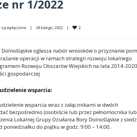
e nr 1/2022
2
 są wyłączone
|
28 lutego, 2022    
|
y Dolnośląskie ogłasza nabór wniosków o przyznanie po
ażanie operacji w ramach strategii rozwoju lokalnego
rogramem Rozwoju Obszarów Wiejskich na lata 2014-2020
ści gospodarczej
udzielenie wsparcia:
udzielenie wsparcia wraz z załącznikami w dwóch
dać bezpośrednio (osobiście lub przez pełnomocnika lub
enia Lokalnej Grupy Działania Bory Dolnośląskie z siedz
d poniedziałku do piątku w godz. 9:00 – 14:00.