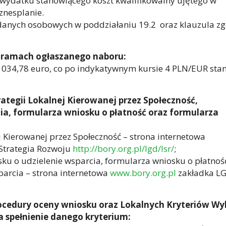
 wydatku stanowiącego koszt kwalifikowalny ujętego w
znesplanie.
danych osobowych w poddziałaniu 19.2 oraz klauzula z
 ramach ogłaszanego naboru:
 034,78 euro, co po indykatywnym kursie 4 PLN/EUR sta
ategii Lokalnej Kierowanej przez Społeczność,
ia, formularza wniosku o płatność oraz formularza
j Kierowanej przez Społeczność – strona internetowa
Strategia Rozwoju
http://bory.org.pl/lgd/lsr/
;
ku o udzielenie wsparcia, formularza wniosku o płatnoś
arcia – strona internetowa
www.bory.org.pl
zakładka LG
rocedury oceny wniosku oraz Lokalnych Kryteriów Wy
 spełnienie danego kryterium: