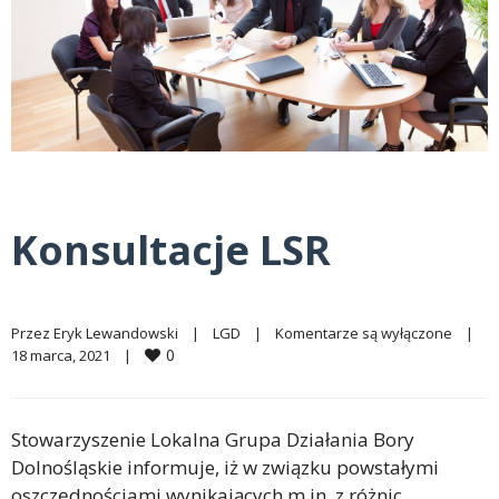
Konsultacje LSR
Przez 
Eryk Lewandowski
|
LGD
|
Komentarze są wyłączone
|
0
18 marca, 2021    
|
Stowarzyszenie Lokalna Grupa Działania Bory
Dolnośląskie informuje, iż w związku powstałymi
oszczędnościami wynikających m.in. z różnic