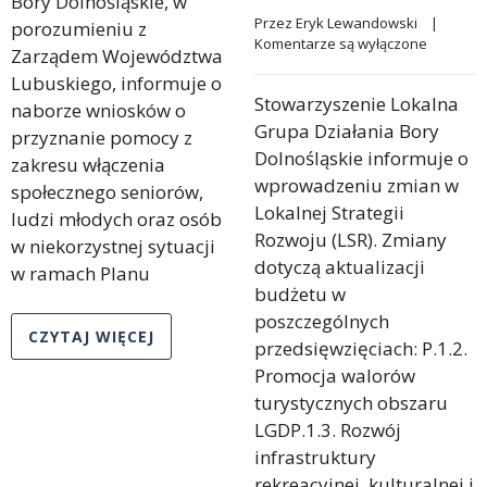
Bory Dolnośląskie, w
Przez 
Eryk Lewandowski
    |    
porozumieniu z
Komentarze są wyłączone
Zarządem Województwa
Lubuskiego, informuje o
Stowarzyszenie Lokalna
naborze wniosków o
Grupa Działania Bory
przyznanie pomocy z
Dolnośląskie informuje o
zakresu włączenia
wprowadzeniu zmian w
społecznego seniorów,
Lokalnej Strategii
ludzi młodych oraz osób
Rozwoju (LSR). Zmiany
w niekorzystnej sytuacji
dotyczą aktualizacji
w ramach Planu
budżetu w
poszczególnych
CZYTAJ WIĘCEJ
przedsięwzięciach: P.1.2.
Promocja walorów
turystycznych obszaru
LGDP.1.3. Rozwój
infrastruktury
rekreacyjnej, kulturalnej i