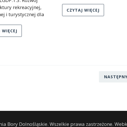
LGDP.1.3. Rozwój
ktury rekreacyjnej,
CZYTAJ WIĘCEJ
ej i turystycznej dla
 WIĘCEJ
NASTĘPN
ia Bory Dolnośląskie. Wszelkie prawa zastrzeżone. Webk