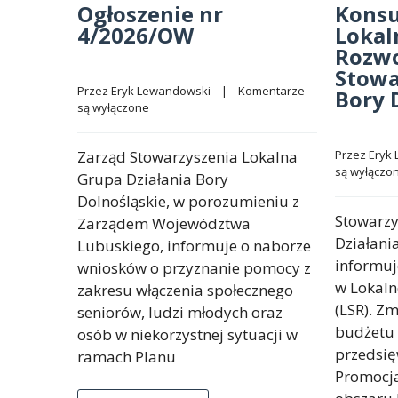
Ogłoszenie nr
Konsu
4/2026/OW
Lokal
Rozw
Stowa
Przez 
Eryk Lewandowski
    |    
Komentarze 
Bory 
są wyłączone
Zarząd Stowarzyszenia Lokalna
Przez 
Eryk
są wyłączo
Grupa Działania Bory
Dolnośląskie, w porozumieniu z
Stowarzy
Zarządem Województwa
Działani
Lubuskiego, informuje o naborze
informu
wniosków o przyznanie pomocy z
w Lokaln
zakresu włączenia społecznego
(LSR). Zm
seniorów, ludzi młodych oraz
budżetu 
osób w niekorzystnej sytuacji w
przedsięw
ramach Planu
Promocja