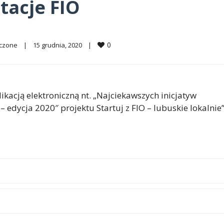
tacje FIO
0
ączone
|
15 grudnia, 2020    
|
acją elektroniczną nt. „Najciekawszych inicjatyw
edycja 2020″ projektu Startuj z FIO – lubuskie lokalnie