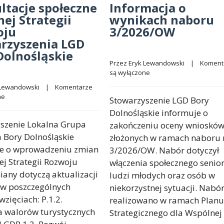
ltacje społeczne
Informacja o
nej Strategii
wynikach naboru
oju
3/2026/OW
rzyszenia LGD
Dolnośląskie
Przez 
Eryk Lewandowski
    |    
Komenta
są wyłączone
 Lewandowski
    |    
Komentarze 
ne
Stowarzyszenie LGD Bory
Dolnośląskie informuje o
szenie Lokalna Grupa
zakończeniu oceny wnioskó
a Bory Dolnośląskie
złożonych w ramach naboru 
je o wprowadzeniu zmian
3/2026/OW. Nabór dotyczył
ej Strategii Rozwoju
włączenia społecznego senio
iany dotyczą aktualizacji
ludzi młodych oraz osób w
w poszczególnych
niekorzystnej sytuacji. Nabó
zięciach: P.1.2.
realizowano w ramach Planu
 walorów turystycznych
Strategicznego dla Wspólnej