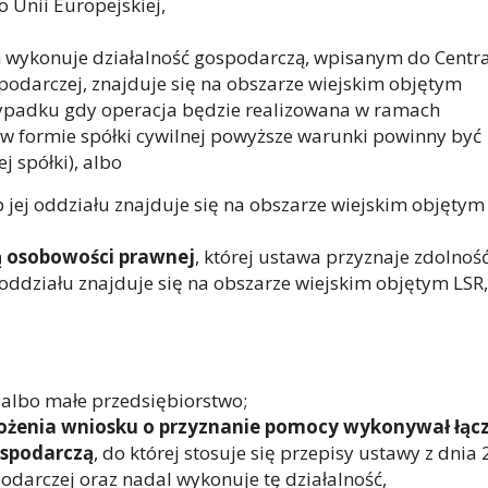
 Unii Europejskiej,
 wykonuje działalność gospodarczą, wpisanym do Centra
spodarczej, znajduje się na obszarze wiejskim objętym
zypadku gdy operacja będzie realizowana w ramach
w formie spółki cywilnej powyższe warunki powinny być
j spółki), albo
lub jej oddziału znajduje się na obszarze wiejskim objętym
ą osobowości prawnej
, której ustawa przyznaje zdolnoś
ej oddziału znajduje się na obszarze wiejskim objętym LSR,
albo małe przedsiębiorstwo;
złożenia wniosku o przyznanie pomocy wykonywał łąc
ospodarczą
, do której stosuje się przepisy ustawy z dnia 
podarczej oraz nadal wykonuje tę działalność,