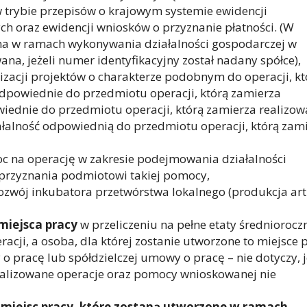
 trybie przepisów o krajowym systemie ewidencji
h oraz ewidencji wniosków o przyznanie płatności. (W
na w ramach wykonywania działalności gospodarczej w
ana, jeżeli numer identyfikacyjny został nadany spółce),
izacji projektów o charakterze podobnym do operacji, kt
dpowiednie do przedmiotu operacji, którą zamierza
iednie do przedmiotu operacji, którą zamierza realizow
ziałalność odpowiednią do przedmiotu operacji, którą zam
c na operację w zakresie podejmowania działalności
 przyznania podmiotowi takiej pomocy,
ozwój inkubatora przetwórstwa lokalnego (produkcja art
miejsca pracy
w przeliczeniu na pełne etaty średnioroczn
racji, a osoba, dla której zostanie utworzone to miejsce 
 pracę lub spółdzielczej umowy o pracę – nie dotyczy, j
alizowane operacje oraz pomocy wnioskowanej nie
 miejsc pracy, które zostaną utworzone w ramach