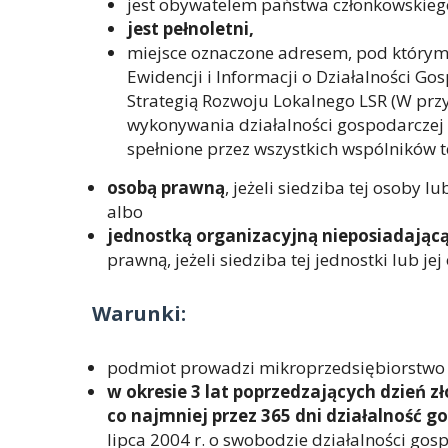
jest obywatelem państwa członkowskiego
jest pełnoletni,
miejsce oznaczone adresem, pod którym
Ewidencji i Informacji o Działalności Go
Strategią Rozwoju Lokalnego LSR (W pr
wykonywania działalności gospodarczej 
spełnione przez wszystkich wspólników te
osobą prawną
, jeżeli siedziba tej osoby 
albo
jednostką organizacyjną nieposiadając
prawną, jeżeli siedziba tej jednostki lub j
Warunki:
podmiot prowadzi mikroprzedsiębiorstwo 
w okresie 3 lat poprzedzających dzień 
co najmniej przez 365 dni działalność g
lipca 2004 r. o swobodzie działalności gos