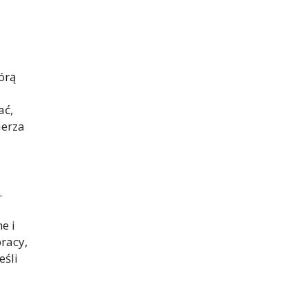
órą
ać,
ierza
.
e i
pracy,
eśli