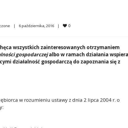
0
ączone
|
6 października, 2016    
|
achęca wszystkich zainteresowanych otrzymaniem
alności gospodarczej
albo w ramach działania
wspier
ymi działalność gospodarczą
do zapoznania się z
biorca w rozumieniu ustawy z dnia 2 lipca 2004 r. o
y: