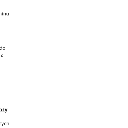
minu
 do
ez
aży
nych