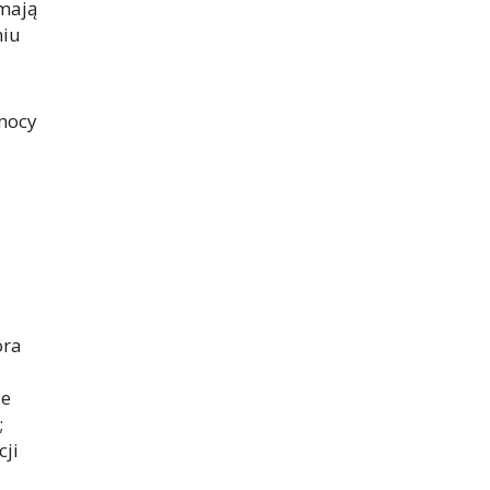
 mają
niu
omocy
óra
ie
;
cji