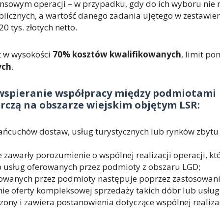
ansowym operacji – w przypadku, gdy do ich wyboru nie
licznych, a wartość danego zadania ujętego w zestawie
 tys. złotych netto.
 w wysokości
70% kosztów kwalifikowanych
, limit p
ych
.
wspieranie współpracy
między podmiotami
rczą na obszarze wiejskim objętym LSR:
 łańcuchów dostaw, usług turystycznych lub rynków zbytu
awarły porozumienie o wspólnej realizacji operacji, kt
b usług oferowanych przez podmioty z obszaru LGD;
rowanych przez podmioty następuje poprzez zastosowan
e oferty kompleksowej sprzedaży takich dóbr lub usług
zony i zawiera postanowienia dotyczące wspólnej realiza