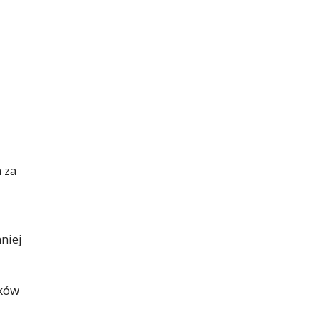
 za
niej
ików