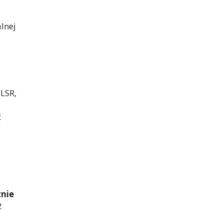
lnej
 LSR,
ć
znie
2