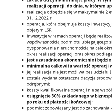
realizacji operacji, do dnia, w którym u
realizacja odbędzie się w maksymalnie 2 e
31.12.2022 r.;
operacja, która obejmuje koszty inwestycyj
objętym LSR;
inwestycje w ramach operacji będą realiz
współwłasnością podmiotu ubiegającego s
dysponowania nieruchomością na cele okre
okres realizacji operacji oraz okres podle
jest uzasadniona ekonomicznie i będzie
minimalna całkowita wartość operacji wy
jej realizacja nie jest możliwa bez udziału
została wydana ostateczna decyzja środowi
odrębnymi;
koszty kwalifikowalne operacji nie są wsp
osiągnięcie 30% zakładanego w biznesp
po roku od płatności końcowej;
podmiot zobowiązany jest do zachowania