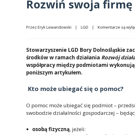
Rozwiń swoja firmę
Przez 
Eryk Lewandowski
|
LGD
|
Komentarze są wył
Stowarzyszenie LGD Bory Dolnośląskie z
środków w ramach działania
Rozwój dział
współpracy
między podmiotami wykonując
poniższym artykułem.
Kto może ubiegać się o pomoc?
O pomoc może ubiegać się podmiot – przedsię
swobodzie działalności gospodarczej – będąc
osobą fizyczną
, jeżeli: