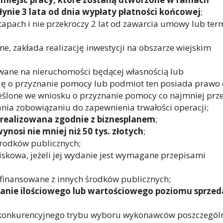
płynie 3 lata od dnia wypłaty płatności końcowej
;
tapach i nie przekroczy 2 lat od zawarcia umowy lub ter
ne, zakłada realizację inwestycji na obszarze wiejskim
owane na nieruchomości będącej własnością lub
ię o przyznanie pomocy lub podmiot ten posiada prawo
ślone we wniosku o przyznanie pomocy co najmniej prz
gania zobowiązaniu do zapewnienia trwałości operacji;
 realizowana zgodnie z biznesplanem
;
nosi nie mniej niż 50 tys. złotych
;
 środków publicznych;
skowa, jeżeli jej wydanie jest wymagane przepisami
ółfinansowane z innych środków publicznych;
lanie ilościowego lub wartościowego poziomu sprzed
 konkurencyjnego trybu wyboru wykonawców poszczegól