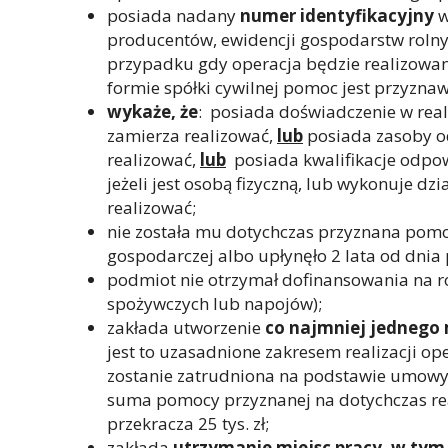
posiada nadany
numer identyfikacyjny
w
producentów, ewidencji gospodarstw rolnyc
przypadku gdy operacja będzie realizowa
formie spółki cywilnej pomoc jest przyznaw
wykaże, że
: posiada doświadczenie w real
zamierza realizować,
lub
posiada zasoby o
realizować,
lub
posiada kwalifikacje odpow
jeżeli jest osobą fizyczną, lub wykonuje d
realizować;
nie została mu dotychczas przyznana pomo
gospodarczej albo upłynęło 2 lata od dnia
podmiot nie otrzymał dofinansowania na r
spożywczych lub napojów);
zakłada utworzenie
co najmniej jednego 
jest to uzasadnione zakresem realizacji ope
zostanie zatrudniona na podstawie umowy o
suma pomocy przyznanej na dotychczas re
przekracza 25 tys. zł;
zakłada
utrzymanie miejsc pracy, w tym