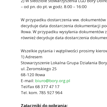
2) W siedzibie Stowarzyszenia LGD Bory Dolno
– od pn. do pt. w godz. 8:00 – 16:00
W przypadku dostarczenia ww. dokumentów za
decyduje data dostarczenia dokumentacji pod
Iłowa. W przypadku wysyłania dokumentów za
również decyduje data dostarczenia dokumen
Wszelkie pytania i wątpliwości prosimy kiero
1) Adresem
Stowarzyszenie Lokalna Grupa Działania Bory
ul. Żeromskiego 25
68-120 Iłowa
E-mail:
biuro@bory.org.pl
Tel/fax 68 377 47 17
Tel. kom. 785 927 964
Załączniki do pobrania: