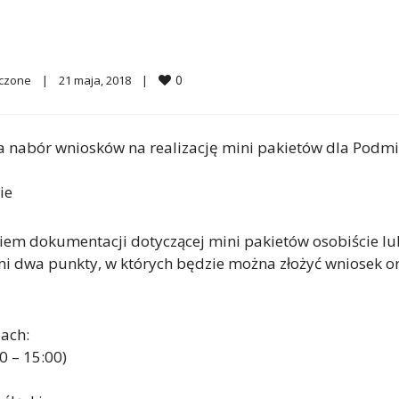
0
ączone
|
21 maja, 2018    
|
za nabór wniosków na realizację mini pakietów dla Podm
ie
em dokumentacji dotyczącej mini pakietów osobiście lu
i dwa punkty, w których będzie można złożyć wniosek o
ach:
0 – 15:00)