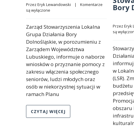
Stowa
Przez 
Eryk Lewandowski
    |    
Komentarze 
Bory 
są wyłączone
Zarząd Stowarzyszenia Lokalna
Przez 
Eryk
są wyłączo
Grupa Działania Bory
Dolnośląskie, w porozumieniu z
Stowarzy
Zarządem Województwa
Działani
Lubuskiego, informuje o naborze
informu
wniosków o przyznanie pomocy z
w Lokaln
zakresu włączenia społecznego
(LSR). Zm
seniorów, ludzi młodych oraz
budżetu 
osób w niekorzystnej sytuacji w
przedsięw
ramach Planu
Promocja
obszaru 
CZYTAJ WIĘCEJ
infrastru
kulturaln