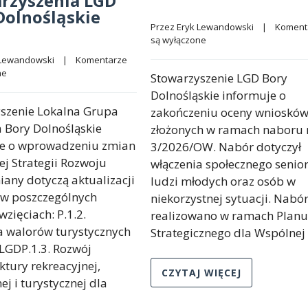
rzyszenia LGD
Dolnośląskie
Przez 
Eryk Lewandowski
    |    
Komenta
są wyłączone
 Lewandowski
    |    
Komentarze 
ne
Stowarzyszenie LGD Bory
Dolnośląskie informuje o
szenie Lokalna Grupa
zakończeniu oceny wnioskó
a Bory Dolnośląskie
złożonych w ramach naboru 
je o wprowadzeniu zmian
3/2026/OW. Nabór dotyczył
ej Strategii Rozwoju
włączenia społecznego senio
iany dotyczą aktualizacji
ludzi młodych oraz osób w
w poszczególnych
niekorzystnej sytuacji. Nabó
zięciach: P.1.2.
realizowano w ramach Planu
 walorów turystycznych
Strategicznego dla Wspólnej
LGDP.1.3. Rozwój
ktury rekreacyjnej,
CZYTAJ WIĘCEJ
ej i turystycznej dla