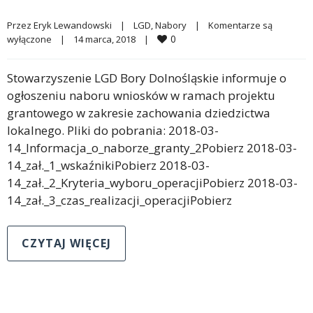
Przez 
Eryk Lewandowski
|
LGD
, 
Nabory
|
Komentarze są 
0
wyłączone
|
14 marca, 2018    
|
Stowarzyszenie LGD Bory Dolnośląskie informuje o
ogłoszeniu naboru wniosków w ramach projektu
grantowego w zakresie zachowania dziedzictwa
lokalnego. Pliki do pobrania: 2018-03-
14_Informacja_o_naborze_granty_2Pobierz 2018-03-
14_zał._1_wskaźnikiPobierz 2018-03-
14_zał._2_Kryteria_wyboru_operacjiPobierz 2018-03-
14_zał._3_czas_realizacji_operacjiPobierz
CZYTAJ WIĘCEJ