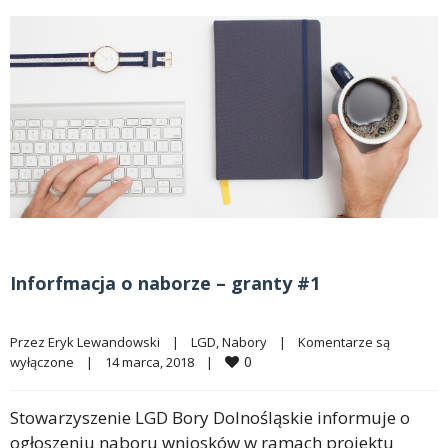
Inforfmacja o naborze – granty #1
Przez 
Eryk Lewandowski
|
LGD
, 
Nabory
|
Komentarze są 
0
wyłączone
|
14 marca, 2018    
|
Stowarzyszenie LGD Bory Dolnośląskie informuje o
ogłoszeniu naboru wniosków w ramach projektu