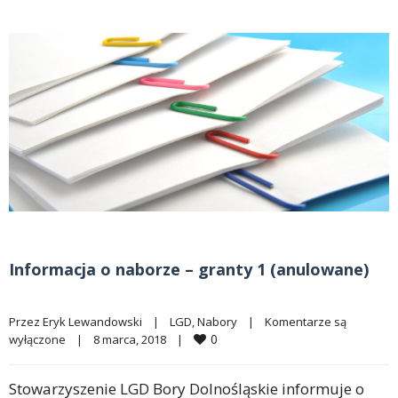
Informacja o naborze – granty 1 (anulowane)
Przez 
Eryk Lewandowski
|
LGD
, 
Nabory
|
Komentarze są 
0
wyłączone
|
8 marca, 2018    
|
Stowarzyszenie LGD Bory Dolnośląskie informuje o