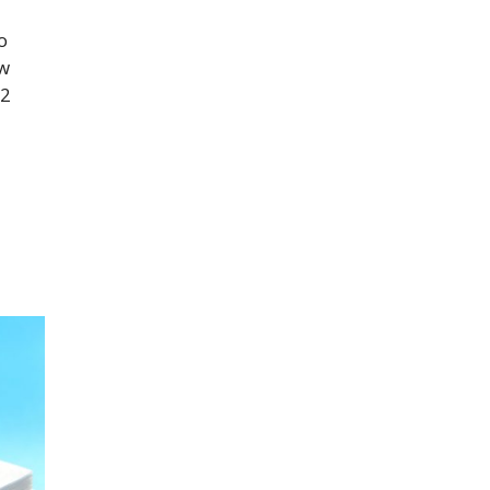
o
 w
 2