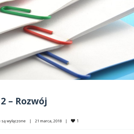
 2 – Rozwój
1
 są wyłączone
|
21 marca, 2018    
|