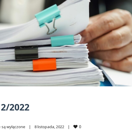
 2/2022
0
 są wyłączone
|
8 listopada, 2022    
|