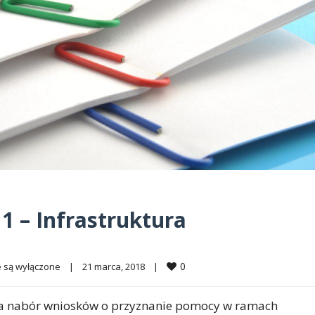
1 – Infrastruktura
0
 są wyłączone
|
21 marca, 2018    
|
za nabór wniosków o przyznanie pomocy w ramach