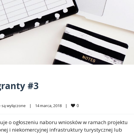
granty #3
0
 są wyłączone
|
14 marca, 2018    
|
muje o ogłoszeniu naboru wniosków w ramach projektu
j i niekomercyjnej infrastruktury turystycznej lub